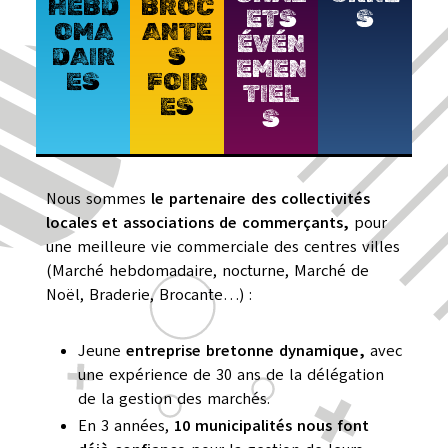
HEBD
BROC
ETS
S
OMA
ANTE
ÉVÉN
DAIR
S
EMEN
ES
FOIR
TIEL
ES
S
Nous sommes
le partenaire des collectivités
locales et associations de commerçants,
pour
une meilleure vie commerciale des centres villes
(Marché hebdomadaire, nocturne, Marché de
Noël, Braderie, Brocante…) :
Jeune
entreprise bretonne dynamique,
avec
une expérience de 30 ans de la délégation
de la gestion des marchés.
En 3 années,
10 municipalités nous font