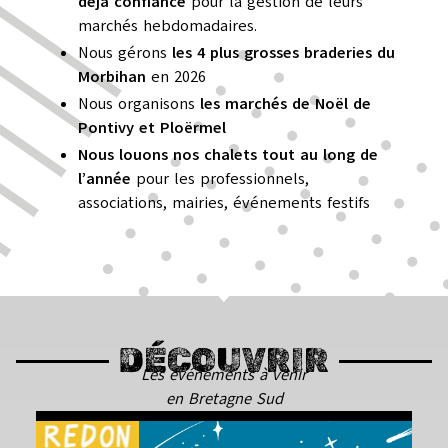
déjà confiance
pour la gestion de leurs
marchés hebdomadaires.
Nous gérons
les 4 plus grosses braderies du
Morbihan
en 2026
Nous organisons
les marchés de Noël de
Pontivy et Ploërmel
Nous louons nos chalets tout au long de
l’année
pour les professionnels,
associations, mairies, événements festifs
DÉCOUVRIR
Les événements à venir
en Bretagne Sud